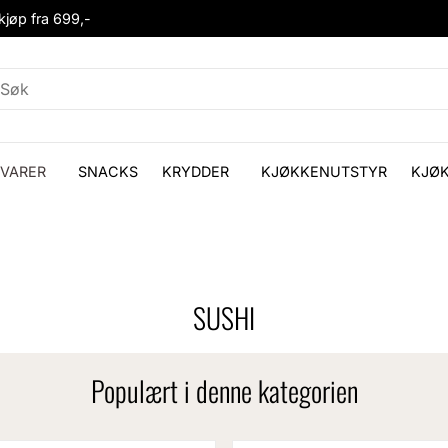
 kjøp fra 699,-
VARER
SNACKS
KRYDDER
KJØKKENUTSTYR
KJØ
SUSHI
Populært i denne kategorien