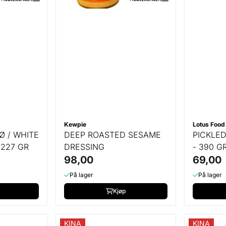
Kewpie
Lotus Food
Ø / WHITE
DEEP ROASTED SESAME
PICKLE
 227 GR
DRESSING
- 390 G
98,00
69,00
På lager
På lager
Kjøp
KINA
KINA