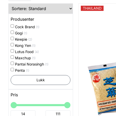
THAILAND
Produsenter
Cock Brand
(1)
Gogi
(1)
Kewpie
(2)
Kong Yen
(1)
Lotus Food
(4)
Maxchup
(1)
Pantai Norasingh
(1)
Penta
(1)
Lukk
Pris