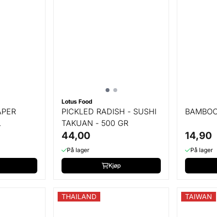
Lotus Food
APER
PICKLED RADISH - SUSHI
BAMBOO
L
TAKUAN - 500 GR
44,00
14,90
På lager
På lager
Kjøp
THAILAND
TAIWAN