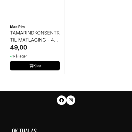
Mae Pim
TAMARINDKONSENTRAT
TIL MATLAGING - 454
GR
49,00
På lager
Kjøp
OK THAI AS