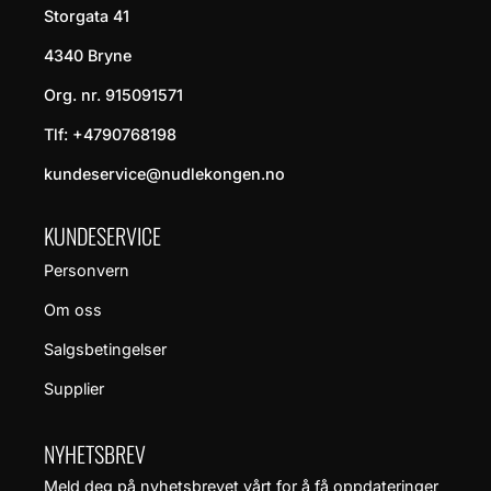
Storgata 41
4340 Bryne
Org. nr. 915091571
Tlf:
+4790768198
kundeservice@nudlekongen.no
KUNDESERVICE
Personvern
Om oss
Salgsbetingelser
Supplier
NYHETSBREV
Meld deg på nyhetsbrevet vårt for å få oppdateringer