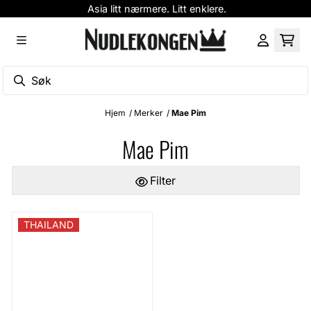
Asia litt nærmere. Litt enklere.
Hopp til innhold
Hjem
/
Merker
/
Mae Pim
Mae Pim
Filter
THAILAND