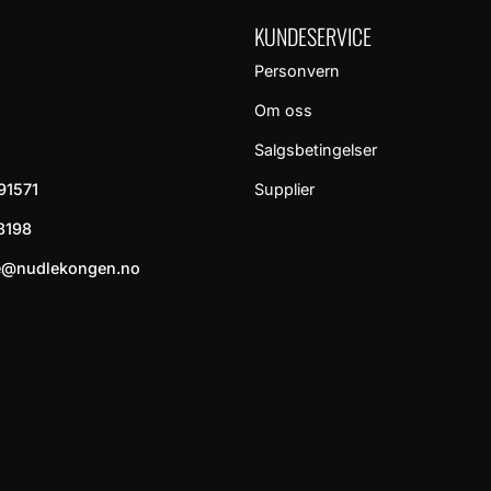
KUNDESERVICE
Personvern
Om oss
Salgsbetingelser
91571
Supplier
8198
e@nudlekongen.no