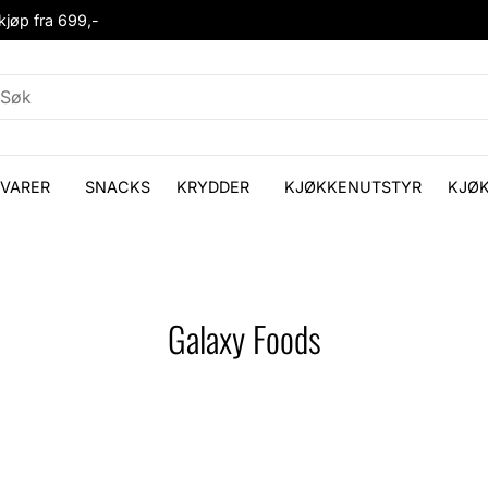
 kjøp fra 699,-
VARER
SNACKS
KRYDDER
KJØKKENUTSTYR
KJØ
Galaxy Foods