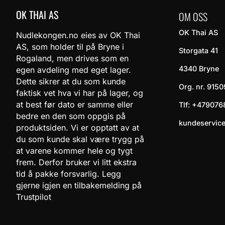
OK THAI AS
OM OSS
OK Thai AS
Nudlekongen.no eies av OK Thai
AS, som holder til på Bryne i
Storgata 41
Rogaland, men drives som en
4340 Bryne
egen avdeling med eget lager.
Dette sikrer at du som kunde
Org. nr. 9150
faktisk vet hva vi har på lager, og
at best før dato er samme eller
Tlf:
+479076
bedre en den som oppgis på
kundeservic
produktsiden. Vi er opptatt av at
du som kunde skal være trygg på
at varene kommer hele og tygt
frem. Derfor bruker vi litt ekstra
tid å pakke forsvarlig. Legg
gjerne igjen en tilbakemelding på
Trustpilot