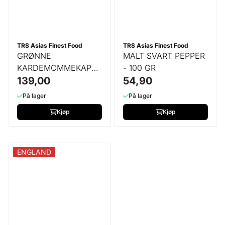
TRS Asias Finest Food
TRS Asias Finest Food
GRØNNE
MALT SVART PEPPER
KARDEMOMMEKAPSLER
- 100 GR
- 50 GR
139,00
54,90
På lager
På lager
Kjøp
Kjøp
ENGLAND