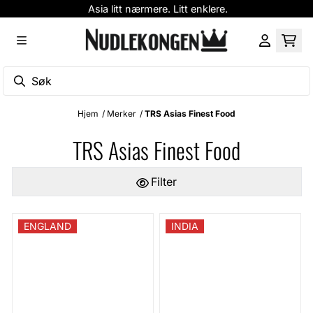
Asia litt nærmere. Litt enklere.
Hopp til innhold
Hjem
/
Merker
/
TRS Asias Finest Food
TRS Asias Finest Food
Filter
ENGLAND
INDIA