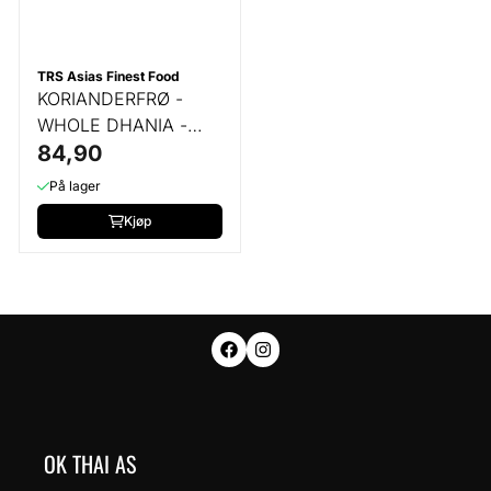
TRS Asias Finest Food
KORIANDERFRØ -
WHOLE DHANIA -
250 GR
84,90
På lager
Kjøp
OK THAI AS