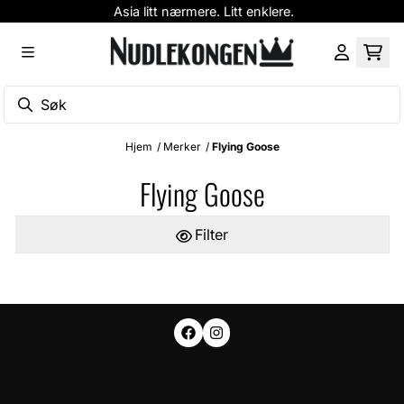
Asia litt nærmere. Litt enklere.
Hopp til innhold
Hjem
/
Merker
/
Flying Goose
Flying Goose
Filter