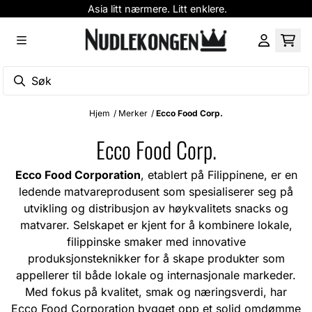
Asia litt nærmere. Litt enklere.
Hopp til innhold
Hjem
/
Merker
/
Ecco Food Corp.
Ecco Food Corp.
Ecco Food Corporation
, etablert på Filippinene, er en
ledende matvareprodusent som spesialiserer seg på
utvikling og distribusjon av høykvalitets snacks og
matvarer. Selskapet er kjent for å kombinere lokale,
filippinske smaker med innovative
produksjonsteknikker for å skape produkter som
appellerer til både lokale og internasjonale markeder.
Med fokus på kvalitet, smak og næringsverdi, har
Ecco Food Corporation bygget opp et solid omdømme