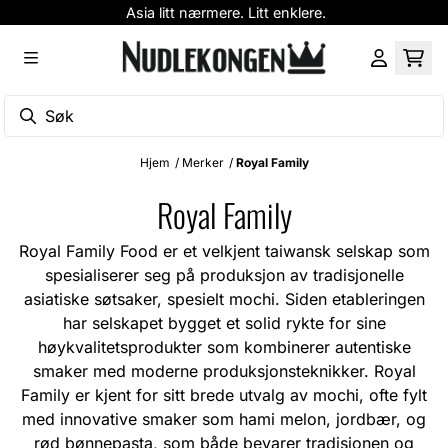
Asia litt nærmere. Litt enklere.
Hopp til innhold
Hjem
/
Merker
/
Royal Family
Royal Family
Royal Family Food er et velkjent taiwansk selskap som
spesialiserer seg på produksjon av tradisjonelle
asiatiske søtsaker, spesielt mochi. Siden etableringen
har selskapet bygget et solid rykte for sine
høykvalitetsprodukter som kombinerer autentiske
smaker med moderne produksjonsteknikker. Royal
Family er kjent for sitt brede utvalg av mochi, ofte fylt
med innovative smaker som hami melon, jordbær, og
rød bønnepasta, som både bevarer tradisjonen og