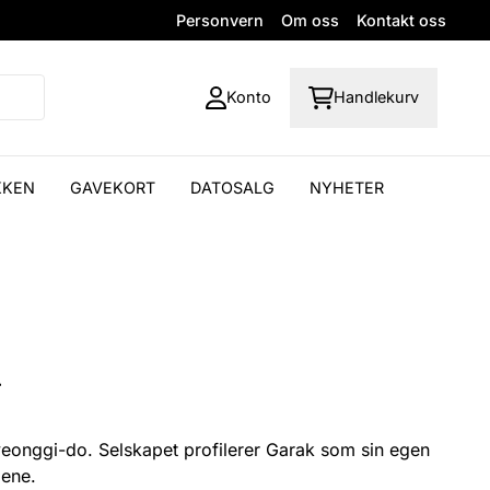
Personvern
Om oss
Kontakt oss
Konto
Handlekurv
KKEN
GAVEKORT
DATOSALG
NYHETER
.
Gyeonggi-do. Selskapet profilerer Garak som sin egen
dene.