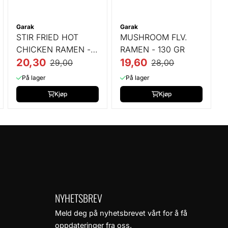
Garak
Garak
STIR FRIED HOT
MUSHROOM FLV.
CHICKEN RAMEN -
RAMEN - 130 GR
130 GR
20,30
19,60
29,00
28,00
På lager
På lager
Kjøp
Kjøp
NYHETSBREV
Meld deg på nyhetsbrevet vårt for å få
oppdateringer fra oss.