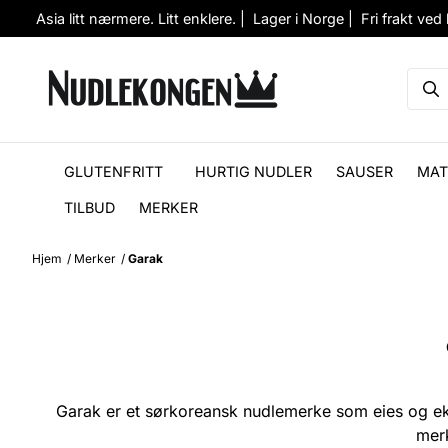
Hopp til innhold
Asia litt nærmere. Litt enklere. | Lager i Norge | Fri frakt ved
GLUTENFRITT
HURTIG NUDLER
SAUSER
MAT
TILBUD
MERKER
Hjem
/
Merker
/
Garak
Garak er et sørkoreansk nudlemerke som eies og e
merk