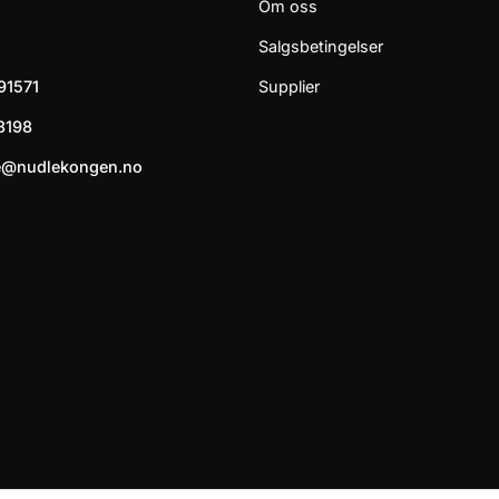
Om oss
Salgsbetingelser
91571
Supplier
8198
e@nudlekongen.no