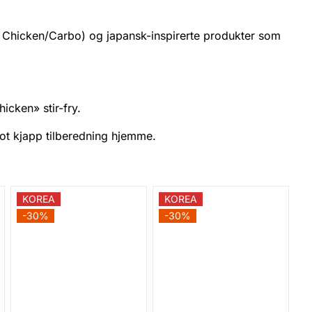
 Chicken/Carbo) og japansk-inspirerte produkter som
hicken» stir-fry.
ot kjapp tilberedning hjemme.
KOREA
KOREA
-30%
-30%