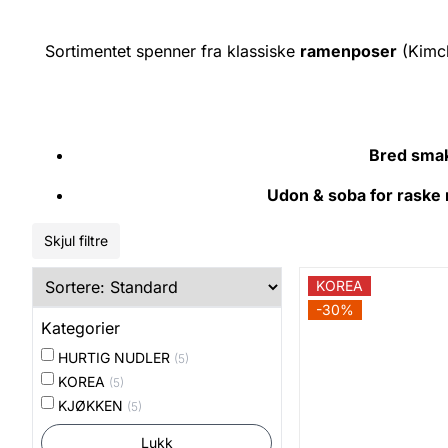
Sortimentet spenner fra klassiske
ramenposer
(Kimch
Bred smak
Udon & soba for raske 
Skjul filtre
KOREA
-30%
Kategorier
HURTIG NUDLER
(5)
KOREA
(5)
KJØKKEN
(5)
Lukk