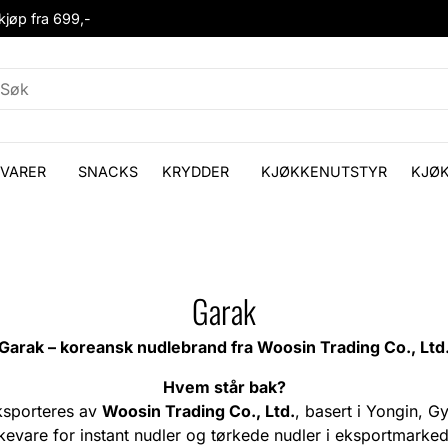
 kjøp fra 699,-
VARER
SNACKS
KRYDDER
KJØKKENUTSTYR
KJØ
Garak
Garak – koreansk nudlebrand fra Woosin Trading Co., Ltd
Hvem står bak?
ksporteres av
Woosin Trading Co., Ltd.
, basert i Yongin, 
evare for instant nudler og tørkede nudler i eksportmarke