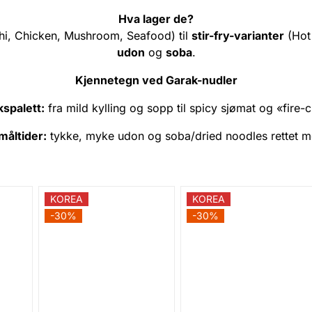
Hva lager de?
i, Chicken, Mushroom, Seafood) til
stir-fry-varianter
(Hot
udon
og
soba
.
Kjennetegn ved Garak-nudler
spalett:
fra mild kylling og sopp til spicy sjømat og «fire-c
måltider:
tykke, myke udon og soba/dried noodles rettet m
KOREA
KOREA
-30%
-30%