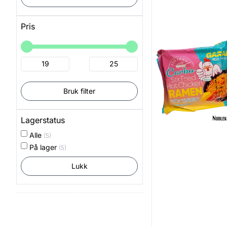
Pris
Bruk filter
Lagerstatus
Alle
(5)
På lager
(5)
Lukk