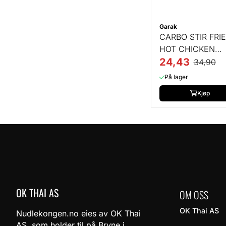
Garak
CARBO STIR FRI
HOT CHICKEN
RAMEN - 145 GR
24,43
34,90
På lager
Kjøp
OK THAI AS
OM OSS
OK Thai AS
Nudlekongen.no eies av OK Thai
AS, som holder til på Bryne i