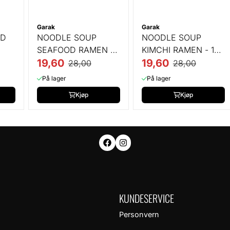
Garak
Garak
ED
NOODLE SOUP
NOODLE SOUP
SEAFOOD RAMEN -
KIMCHI RAMEN - 130
130 GR
19,60
GR
19,60
28,00
28,00
På lager
På lager
Kjøp
Kjøp
KUNDESERVICE
Personvern