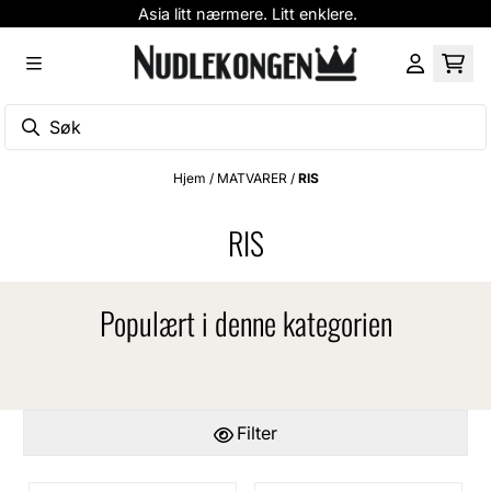
Asia litt nærmere. Litt enklere.
Hopp til innhold
Hjem
/
MATVARER
/
RIS
RIS
Populært i denne kategorien
Filter