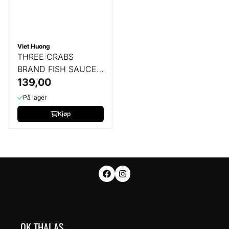
Viet Huong
THREE CRABS
BRAND FISH SAUCE -
300 ML
139,00
På lager
Kjøp
OK THAI AS