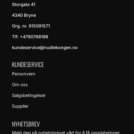
Storgata 41
4340 Bryne
Org. nr. 915091571
Tlf:
+4790768198
kundeservice@nudlekongen.no
KUNDESERVICE
Personvern
Om oss
Salgsbetingelser
Supplier
NYHETSBREV
Meld deg på nyhetsbrevet vårt for å få oppdateringer