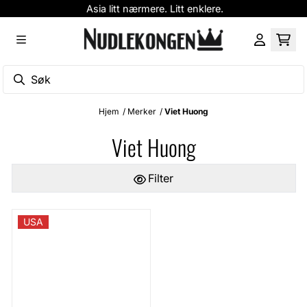
Asia litt nærmere. Litt enklere.
Hopp til innhold
Hjem
/
Merker
/
Viet Huong
Viet Huong
Filter
USA