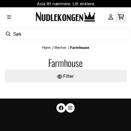
Asia litt nærmere. Litt enklere.
Hopp til innhold
Hjem
/
Merker
/
Farmhouse
Farmhouse
Filter