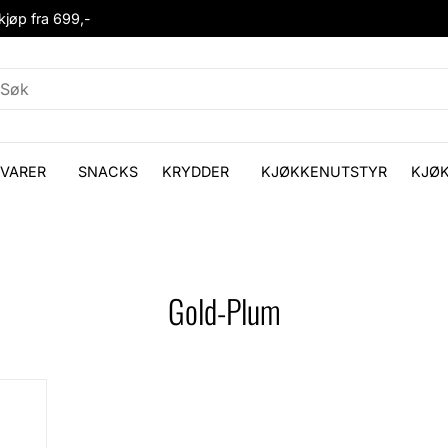
 kjøp fra 699,-
VARER
SNACKS
KRYDDER
KJØKKENUTSTYR
KJØ
Gold-Plum