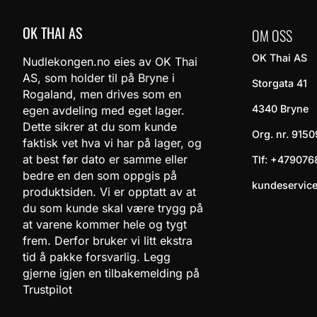
OK THAI AS
OM OSS
OK Thai AS
Nudlekongen.no eies av OK Thai
AS, som holder til på Bryne i
Storgata 41
Rogaland, men drives som en
4340 Bryne
egen avdeling med eget lager.
Dette sikrer at du som kunde
Org. nr. 9150
faktisk vet hva vi har på lager, og
at best før dato er samme eller
Tlf:
+479076
bedre en den som oppgis på
kundeservic
produktsiden. Vi er opptatt av at
du som kunde skal være trygg på
at varene kommer hele og tygt
frem. Derfor bruker vi litt ekstra
tid å pakke forsvarlig. Legg
gjerne igjen en tilbakemelding på
Trustpilot