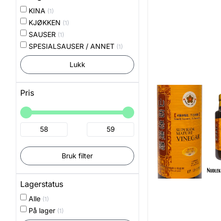
KINA
(1)
KJØKKEN
(1)
SAUSER
(1)
SPESIALSAUSER / ANNET
(1)
Lukk
Pris
Bruk filter
Lagerstatus
Alle
(1)
På lager
(1)