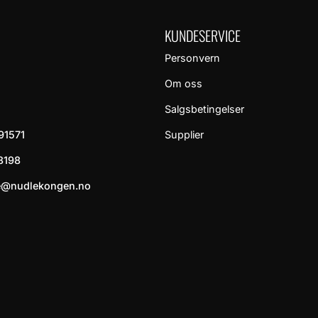
KUNDESERVICE
Personvern
Om oss
Salgsbetingelser
91571
Supplier
8198
e@nudlekongen.no