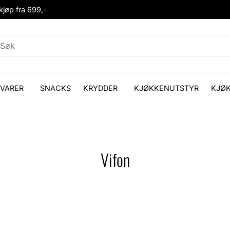
 kjøp fra 699,-
VARER
SNACKS
KRYDDER
KJØKKENUTSTYR
KJØ
Vifon