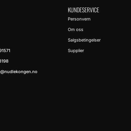
KUNDESERVICE
Personvern
Om oss
Salgsbetingelser
91571
Supplier
8198
e@nudlekongen.no