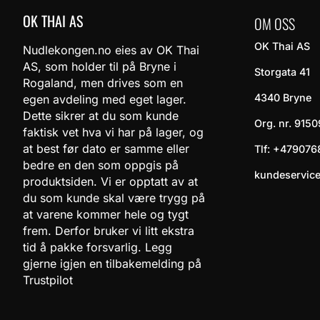
OK THAI AS
OM OSS
OK Thai AS
Nudlekongen.no eies av OK Thai
AS, som holder til på Bryne i
Storgata 41
Rogaland, men drives som en
4340 Bryne
egen avdeling med eget lager.
Dette sikrer at du som kunde
Org. nr. 9150
faktisk vet hva vi har på lager, og
at best før dato er samme eller
Tlf:
+479076
bedre en den som oppgis på
kundeservic
produktsiden. Vi er opptatt av at
du som kunde skal være trygg på
at varene kommer hele og tygt
frem. Derfor bruker vi litt ekstra
tid å pakke forsvarlig. Legg
gjerne igjen en tilbakemelding på
Trustpilot