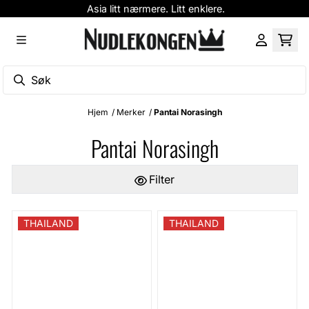
Asia litt nærmere. Litt enklere.
Hopp til innhold
Hjem
/
Merker
/
Pantai Norasingh
Pantai Norasingh
Filter
THAILAND
THAILAND