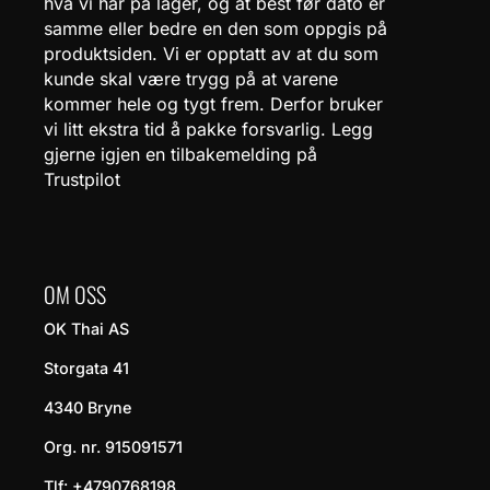
hva vi har på lager, og at best før dato er
samme eller bedre en den som oppgis på
produktsiden. Vi er opptatt av at du som
kunde skal være trygg på at varene
kommer hele og tygt frem. Derfor bruker
vi litt ekstra tid å pakke forsvarlig. Legg
gjerne igjen en tilbakemelding på
Trustpilot
OM OSS
OK Thai AS
Storgata 41
4340 Bryne
Org. nr. 915091571
Tlf:
+4790768198