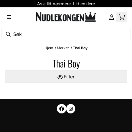
Asia litt nærmere. Litt enklere.
Hopp til innhold
Hjem
/
Merker
/
Thai Boy
Thai Boy
Filter