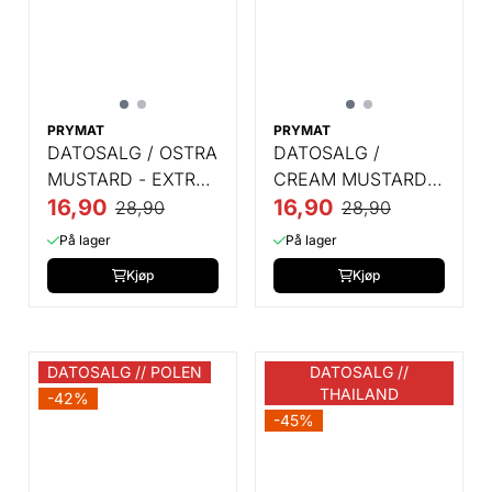
PRYMAT
PRYMAT
DATOSALG / OSTRA
DATOSALG /
MUSTARD - EXTRA
CREAM MUSTARD -
SPICY - 185 GR
16,90
MILD - 185 GR
16,90
28,90
28,90
På lager
På lager
Kjøp
Kjøp
DATOSALG // POLEN
DATOSALG //
THAILAND
-42%
-45%