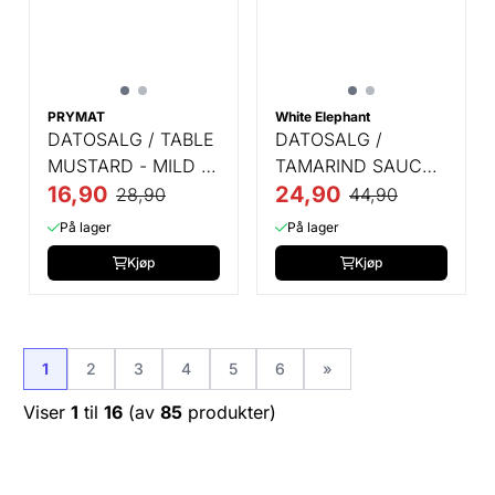
PRYMAT
White Elephant
DATOSALG / TABLE
DATOSALG /
MUSTARD - MILD -
TAMARIND SAUCE -
185 GR
16,90
350 GR
24,90
28,90
44,90
På lager
På lager
Kjøp
Kjøp
1
2
3
4
5
6
»
Viser
1
til
16
(av
85
produkter)