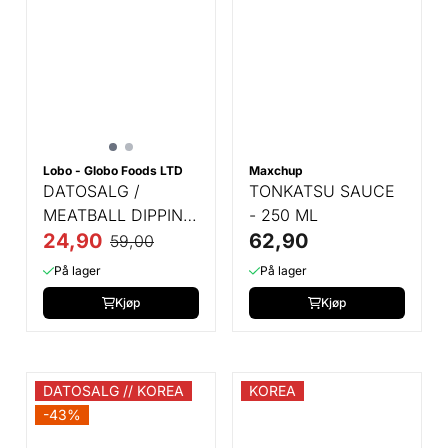
Lobo - Globo Foods LTD
Maxchup
DATOSALG /
TONKATSU SAUCE
MEATBALL DIPPING
- 250 ML
SAUCE - 220 ML
24,90
62,90
59,00
På lager
På lager
Kjøp
Kjøp
DATOSALG // KOREA
KOREA
-43%