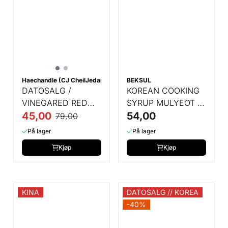
Haechandle (CJ CheilJedang)
BEKSUL
DATOSALG /
KOREAN COOKING
VINEGARED RED
SYRUP MULYEOT -
PEPPER DIPPING -
45,00
700 GR
54,00
79,00
500 GR
På lager
På lager
Kjøp
Kjøp
KINA
DATOSALG // KOREA
-40%