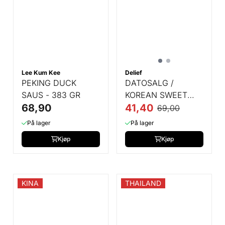
Lee Kum Kee
Delief
PEKING DUCK
DATOSALG /
SAUS - 383 GR
KOREAN SWEET
68,90
MUSTARD SAUCE -
41,40
69,00
300 GR
På lager
På lager
Kjøp
Kjøp
KINA
THAILAND