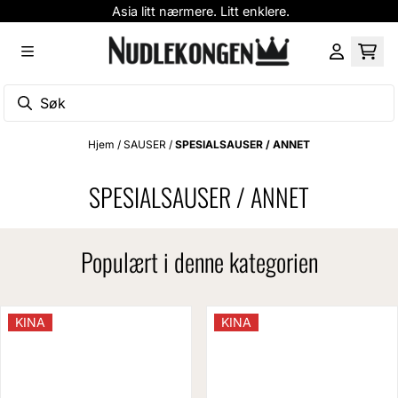
Asia litt nærmere. Litt enklere.
Hopp til innhold
Hjem
/
SAUSER
/
SPESIALSAUSER / ANNET
SPESIALSAUSER / ANNET
Populært i denne kategorien
KINA
KINA